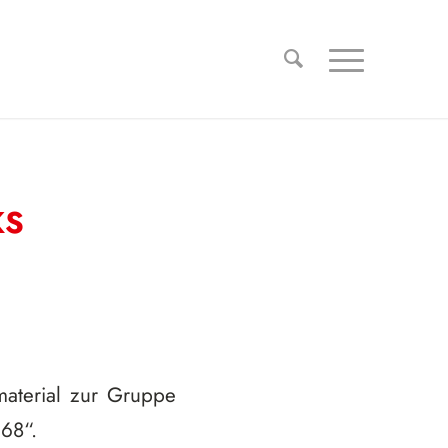
KS
material zur Gruppe
968“.