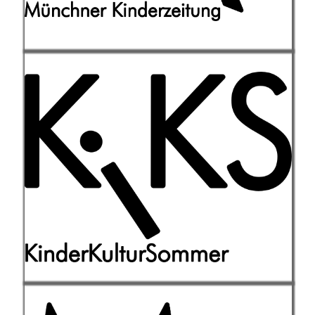
Kinder-Kultur-Sommer, das Netzwerk
für Kinderkultur verschafft einen
Überblick über die kulturellen
Angebote für Kinder und
Jugendliche in der Stadt.
Weiterlesen