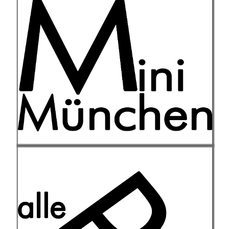
In der Spielstadt Mini-München
können Kinder und Jugendliche
arbeiten, studieren, Geld
verdienen, konsumieren, bauen,
Freunde treffen, Politik machen
u.v.m.
Weiterlesen
Hier werden verschiedene Projekte
von Kultur und Spielraum kurz