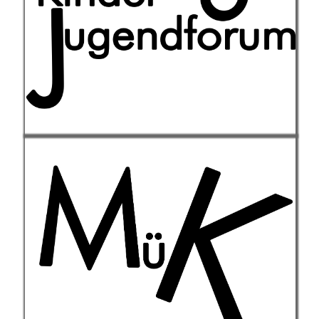
Mitgestaltung der Stadt für die
jungen Bürger:innen Münchens.
Weiterlesen
Die Münchner Kinderzeitung
entsteht in Zusammenarbeit von
Kindern mit Profijournalist:innen bei
wöchentlichen
Kinderredaktionstreffen.
Weiterlesen